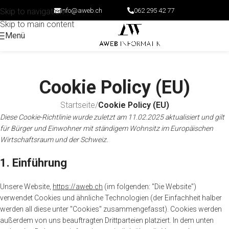
info@aweb.ch
062 295 42 77
Skip to navigation
Skip to main content
Menü
Cookie Policy (EU)
Startseite
/
Cookie Policy (EU)
Diese Cookie-Richtlinie wurde zuletzt am 11.02.2025 aktualisiert und gilt
für Bürger und Einwohner mit ständigem Wohnsitz im Europäischen
Wirtschaftsraum und der Schweiz.
1. Einführung
Unsere Website,
https://aweb.ch
(im folgenden: "Die Website")
verwendet Cookies und ähnliche Technologien (der Einfachheit halber
werden all diese unter "Cookies" zusammengefasst). Cookies werden
außerdem von uns beauftragten Drittparteien platziert. In dem unten