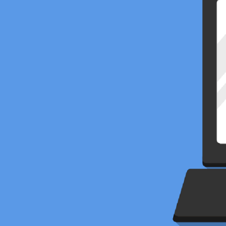
Meldungen über Ransomware-Angriffe auf Unternehmen. Seit anfa
betrifft.
Das Wichtigste in Kürze
Ransomware sind Schadprogramme, die Dateien verschl
Mit einer neuen Art von Angriffen werden Daten von Sch
Ein Verschlüsselungstrojaner kann auch auf andere Gerä
Mit einigen Vorsichtsmassnahmen lässt sich das Risiko e
Bei einem Angriff sollte sofort gehandelt werden, um we
Definition
Als Ransomware (auch «Verschlüsselungstrojaner» oder «Erpres
damit verbundenen Netzlaufwerken verschlüsselt und somit unbra