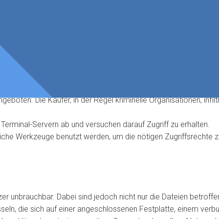
gehensweise. Gemäss der
Melde- und Analysestelle Informationss
en, die entweder einen schädlichen Dateianhang oder einen Link 
boten. Die Käufer, in der Regel kriminelle Organisationen, infil
 Terminal-Servern ab und versuchen darauf Zugriff zu erhalten.
liche Werkzeuge benutzt werden, um die nötigen Zugriffsrechte 
er unbrauchbar. Dabei sind jedoch nicht nur die Dateien betroffe
ln, die sich auf einer angeschlossenen Festplatte, einem verbu