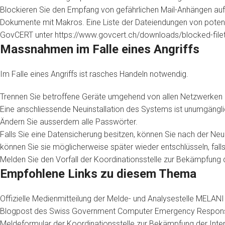
Blockieren Sie den Empfang von gefährlichen Mail-Anhängen auf 
Dokumente mit Makros. Eine Liste der Dateiendungen von potenz
GovCERT
unter
https://www.govcert.ch/downloads/blocked-filet
Massnahmen im Falle eines Angriffs
Im Falle eines Angriffs ist rasches Handeln notwendig.
Trennen Sie betroffene Geräte umgehend von allen Netzwerken u
Eine anschliessende Neuinstallation des Systems ist unumgängli
Ändern Sie ausserdem alle Passwörter.
Falls Sie eine Datensicherung besitzen, können Sie nach der Neu
können Sie sie möglicherweise später wieder entschlüsseln, fall
Melden Sie den Vorfall der
Koordinationsstelle zur Bekämpfung d
Empfohlene Links zu diesem Thema
Offizielle Medienmitteilung der Melde- und Analysestelle MELANI
Blogpost des Swiss Government Computer Emergency Response T
Meldeformular der Koordinationsstelle zur Bekämpfung der Intern