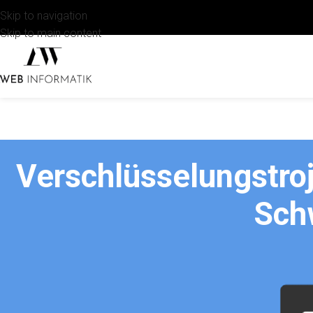
Skip to navigation
Skip to main content
Verschlüsselungstroj
Sch
Derzeit sind zahlreiche täuschend echt aussehende Microsoft-Be
keinen Fall ihr Passwort unter dem angegebenen Link eingeben.