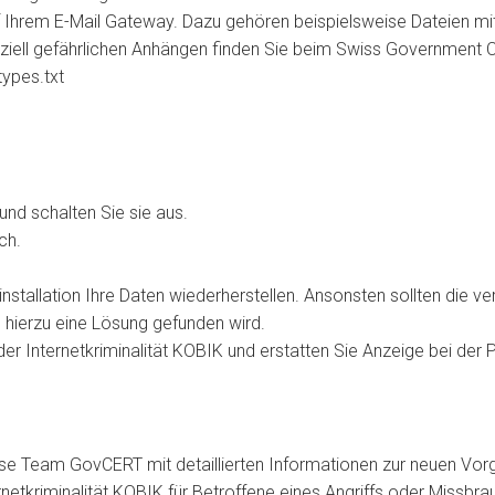
Ihrem E-Mail Gateway. Dazu gehören beispielsweise Dateien mit 
iell gefährlichen Anhängen finden Sie beim
Swiss Government 
ypes.txt
nd schalten Sie sie aus.
ch.
installation Ihre Daten wiederherstellen. Ansonsten sollten die 
s hierzu eine Lösung gefunden wird.
er Internetkriminalität KOBIK
und erstatten Sie Anzeige bei der P
eam GovCERT mit detaillierten Informationen zur neuen Vorge
etkriminalität KOBIK für Betroffene eines Angriffs oder Missbra