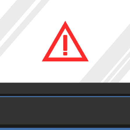
ngs Juli handelt es sich um eine neue Art von Angriffen, die 
üsseln.
weizer Unternehmen grossflächig verschlüsselt.
te übergehen, die damit verbunden sind.
ines Angriffs schmälern.
itere Schäden zu verhindern.
sungstrojaner») werden Schadprogramme bezeichnet, durch die 
uchbar gemacht werden. Im Anschluss daran erscheint ein gesper