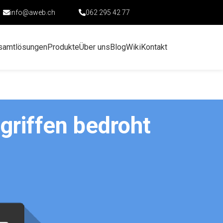
info@aweb.ch
062 295 42 77
samtlösungen
Produkte
Über uns
Blog
Wiki
Kontakt
griffen bedroht
demnächst abläuft. Betroffene sollten auf
ANI häufen sich seit Januar 2019 die