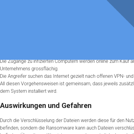
Lösegeld zu bezahlen, um die Dateien wieder zu entschlüsseln.
Neue Vorgehensweise
Seit anfangs Juli bedienen sich die Angreifer einer neuen Vor
Angriffsszenarien bekannt:
Die Angreifer versenden gezielt E-Mails an Schweizer Unternehm
Die Zugänge zu infizierten Computern werden online zum Kauf ange
Unternehmens grossflächig.
Die Angreifer suchen das Internet gezielt nach offenen VPN- und
All diesen Vorgehensweisen ist gemeinsam, dass jeweils zusätz
dem System installiert wird.
Auswirkungen und Gefahren
Durch die Verschlüsselung der Dateien werden diese für den Nutz
befinden, sondern die Ransomware kann auch Dateien verschlüsse