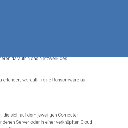
icherung MELANI
sind bisher die folgenden
zu einer bösartigen Webseite beinhalten.
trieren daraufhin das Netzwerk des
zu erlangen, woraufhin eine Ransomware auf
n, die sich auf dem jeweiligen Computer
ndenen Server oder in einer verknüpften Cloud