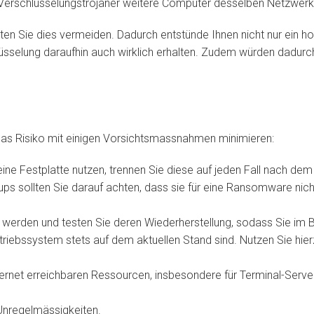
Verschlüsselungstrojaner weitere Computer desselben Netzwerks
en Sie dies vermeiden. Dadurch entstünde Ihnen nicht nur ein hoh
lüsselung daraufhin auch wirklich erhalten. Zudem würden dadurch 
.
 das Risiko mit einigen Vorsichtsmassnahmen minimieren:
eine Festplatte nutzen, trennen Sie diese auf jeden Fall nach 
ps sollten Sie darauf achten, dass sie für eine Ransomware nicht
 werden und testen Sie deren Wiederherstellung, sodass Sie im B
riebssystem stets auf dem aktuellen Stand sind. Nutzen Sie hie
nternet erreichbaren Ressourcen, insbesondere für Terminal-Serv
 Unregelmässigkeiten.