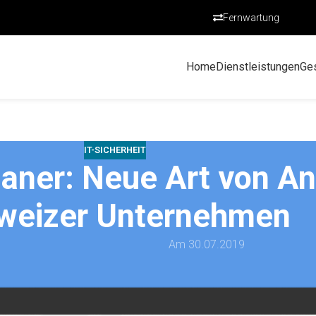
Fernwartung
Home
Dienstleistungen
Ge
IT-SICHERHEIT
aner: Neue Art von An
weizer Unternehmen
Am 30.07.2019
trugsmails im Umlauf, die behaupten, dass das eigene Passwort 
Gemäss der Melde- und Analysestelle Informationssicherung MEL