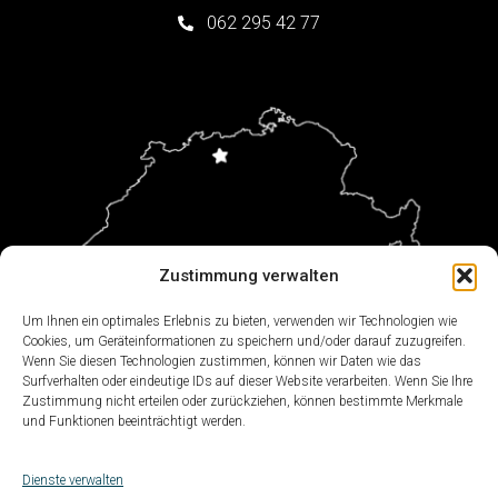
062 295 42 77
Zustimmung verwalten
Um Ihnen ein optimales Erlebnis zu bieten, verwenden wir Technologien wie
Cookies, um Geräteinformationen zu speichern und/oder darauf zuzugreifen.
Wenn Sie diesen Technologien zustimmen, können wir Daten wie das
Surfverhalten oder eindeutige IDs auf dieser Website verarbeiten. Wenn Sie Ihre
AWeb Informatik | Martin-Disteli-Strasse 15 | 4600
Zustimmung nicht erteilen oder zurückziehen, können bestimmte Merkmale
Olten
und Funktionen beeinträchtigt werden.
Dienste verwalten
LINKS