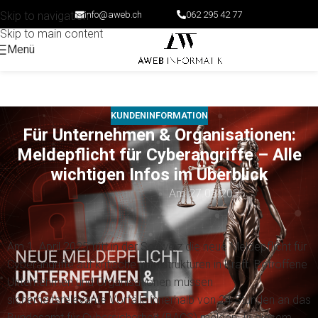
info@aweb.ch
062 295 42 77
Skip to navigation
Skip to main content
Menü
KUNDENINFORMATION
Für Unternehmen & Organisationen:
Meldepflicht für Cyberangriffe – Alle
wichtigen Infos im Überblick
Am 27.03.2025
Am 1. April 2025 tritt in der Schweiz die neue Meldepflicht für
Cyberangriffe auf kritische Infrastrukturen in Kraft. Betroffene
Unternehmen und Organisationen müssen
sicherheitsrelevante Vorfälle innerhalb von 24 Stunden an das
Bundesamt für Cybersicherheit (BACS) melden. In diesem